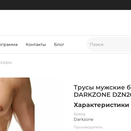
ограмма
Контакты
Блог
ксеры
Трусы мужские б
DARKZONE DZN2
Характеристики
Бренд
Darkzone
Производитель