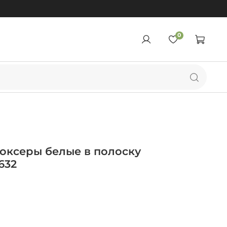
0
оксеры белые в полоску
632