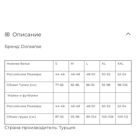
Описание
Бренд: Doreanse
Нижнее белье
S
M
L
XL
XXL
Российские Размеры
44-46
46-48
48-50
50-52
52-54
Обхват Талии (см.)
77-82
82-86
86-92
92-98
98-106
Майки и футболки
Российские Размеры
44-46
46-48
48-50
50-52
52-54
Объем груди (см.)
87-92
93-98
99-104
105-108
109-112
Страна-производитель: Турция