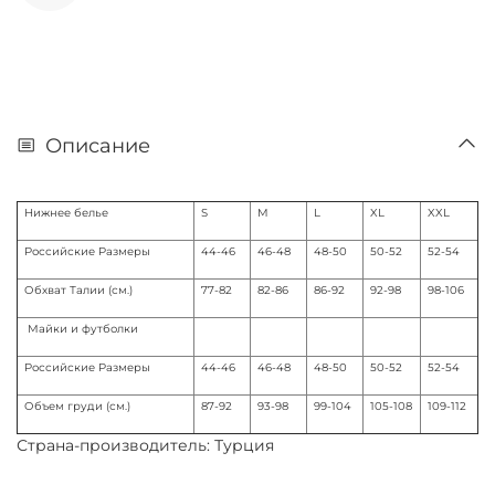
Описание
Нижнее белье
S
M
L
XL
XXL
Российские Размеры
44-46
46-48
48-50
50-52
52-54
Обхват Талии (см.)
77-82
82-86
86-92
92-98
98-106
Майки и футболки
Российские Размеры
44-46
46-48
48-50
50-52
52-54
Объем груди (см.)
87-92
93-98
99-104
105-108
109-112
Страна-производитель: Турция