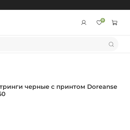
0
тринги черные с принтом Doreanse
60