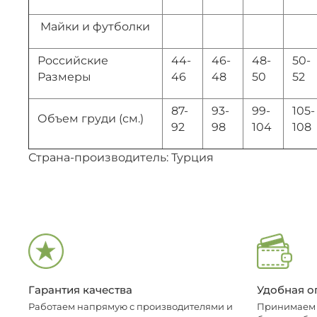
Майки и футболки
Российские
44-
46-
48-
50-
Размеры
46
48
50
52
87-
93-
99-
105-
Объем груди (см.)
92
98
104
108
Страна-производитель: Турция
Гарантия качества
Удобная о
Работаем напрямую с производителями и
Принимаем о