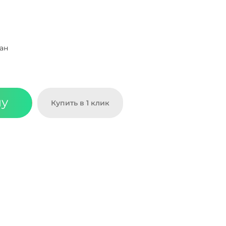
ан
ну
Купить в 1 клик