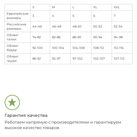
S
M
L
XL
XXL
Европейские
3
4
5
6
7
размеры
Российские
44-46
46-48
48-50
50-52
52-54
размеры:
Обхват
74-82
82-86
86-90
90-94
94-98
талии:
Обхват
92-100
100-104
104-108
108-112
112-116
бедер
Обхват
86-92
92-97
97-102
102-107
107-112
груди:
Гарантия качества
Работаем напрямую с производителями и гарантируем
высокое качество товаров