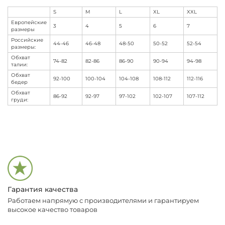
S
M
L
XL
XXL
Европейские
3
4
5
6
7
размеры
Российские
44-46
46-48
48-50
50-52
52-54
размеры:
Обхват
74-82
82-86
86-90
90-94
94-98
талии:
Обхват
92-100
100-104
104-108
108-112
112-116
бедер
Обхват
86-92
92-97
97-102
102-107
107-112
груди:
Гарантия качества
Работаем напрямую с производителями и гарантируем
высокое качество товаров