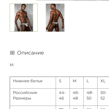
Описание
M
Нижнее белье
S
M
L
XL
Российские
44-
46-
48-
50-
Размеры
46
48
50
52