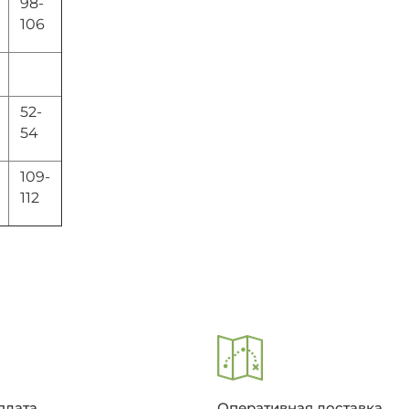
98-
106
52-
54
109-
112
плата
Оперативная доставка