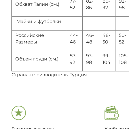
77-
82-
86-
92-
Обхват Талии (см.)
82
86
92
98
Майки и футболки
Российские
44-
46-
48-
50-
Размеры
46
48
50
52
87-
93-
99-
105-
Объем груди (см.)
92
98
104
108
Страна-производитель: Турция
Гарантия качества
Удобная о