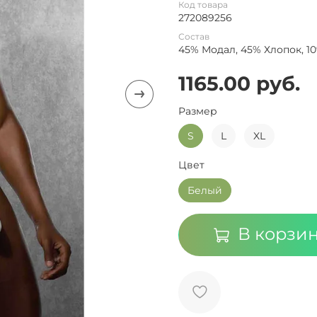
Код товара
272089256
Состав
45% Модал, 45% Хлопок, 1
1165.00 руб.
Размер
S
L
XL
Цвет
Белый
В корзи