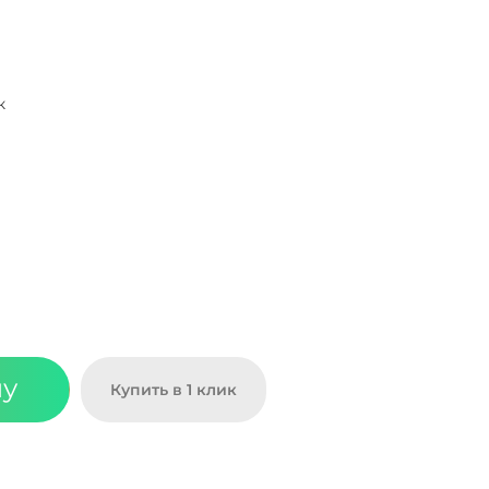
к
ну
Купить в 1 клик