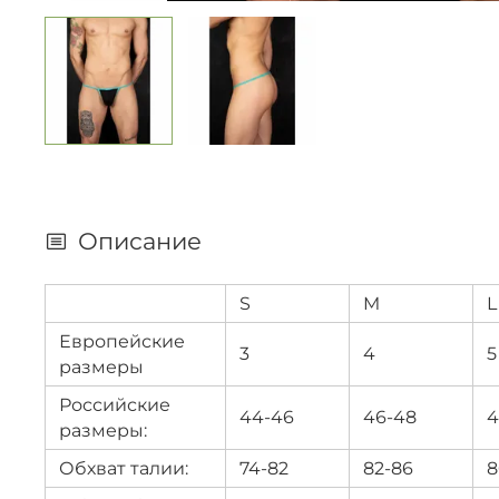
Описание
S
M
L
Европейские
3
4
5
размеры
Российские
44-46
46-48
4
размеры:
Обхват талии:
74-82
82-86
8