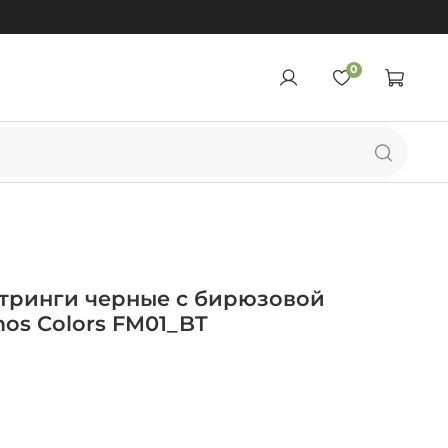
0
тринги черные с бирюзовой
os Colors FM01_BT