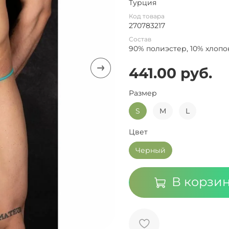
Турция
Код товара
270783217
Состав
90% полиэстер, 10% хлопо
441.00 руб.
Размер
S
M
L
Цвет
Черный
В корзи