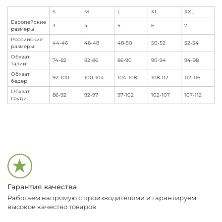
S
M
L
XL
XXL
Европейские
3
4
5
6
7
размеры
Российские
44-46
46-48
48-50
50-52
52-54
размеры:
Обхват
74-82
82-86
86-90
90-94
94-98
талии:
Обхват
92-100
100-104
104-108
108-112
112-116
бедер
Обхват
86-92
92-97
97-102
102-107
107-112
груди:
Гарантия качества
Работаем напрямую с производителями и гарантируем
высокое качество товаров