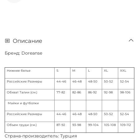
Описание
Бренд: Doreanse
Нижнее белье
S
M
L
XL
XXL
Российские Размеры
44-46
46-48
48-50
50-52
52-54
Обхват Талии (см.)
77-82
82-86
86-92
92-98
98-106
Майки и футболки
Российские Размеры
44-46
46-48
48-50
50-52
52-54
Объем груди (см.)
87-92
93-98
99-104
105-108
109-112
Страна-производитель: Турция