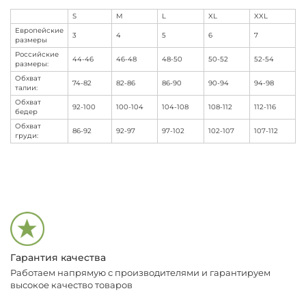
S
M
L
XL
XXL
Европейские
3
4
5
6
7
размеры
Российские
44-46
46-48
48-50
50-52
52-54
размеры:
Обхват
74-82
82-86
86-90
90-94
94-98
талии:
Обхват
92-100
100-104
104-108
108-112
112-116
бедер
Обхват
86-92
92-97
97-102
102-107
107-112
груди:
Гарантия качества
Работаем напрямую с производителями и гарантируем
высокое качество товаров