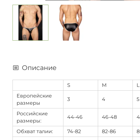
Описание
S
M
L
Европейские
3
4
5
размеры
Российские
44-46
46-48
4
размеры:
Обхват талии:
74-82
82-86
8