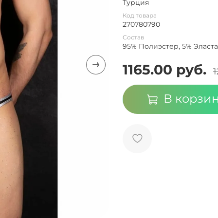
Турция
Код товара
270780790
Состав
95% Полиэстер, 5% Эласт
1165.00 руб.
1
В корзи