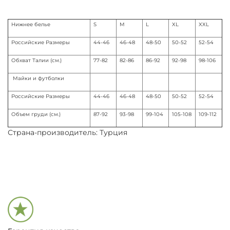
Нижнее белье
S
M
L
XL
XXL
Российские Размеры
44-46
46-48
48-50
50-52
52-54
Обхват Талии (см.)
77-82
82-86
86-92
92-98
98-106
Майки и футболки
Российские Размеры
44-46
46-48
48-50
50-52
52-54
Объем груди (см.)
87-92
93-98
99-104
105-108
109-112
Страна-производитель: Турция