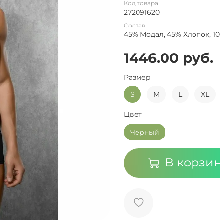
Код товара
272091620
Состав
45% Модал, 45% Хлопок, 1
1446.00 руб.
Размер
S
M
L
XL
Цвет
Черный
В корзи