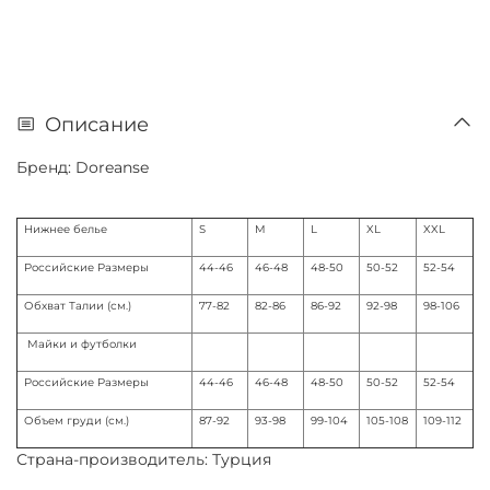
Описание
Бренд: Doreanse
Нижнее белье
S
M
L
XL
XXL
Российские Размеры
44-46
46-48
48-50
50-52
52-54
Обхват Талии (см.)
77-82
82-86
86-92
92-98
98-106
Майки и футболки
Российские Размеры
44-46
46-48
48-50
50-52
52-54
Объем груди (см.)
87-92
93-98
99-104
105-108
109-112
Страна-производитель: Турция