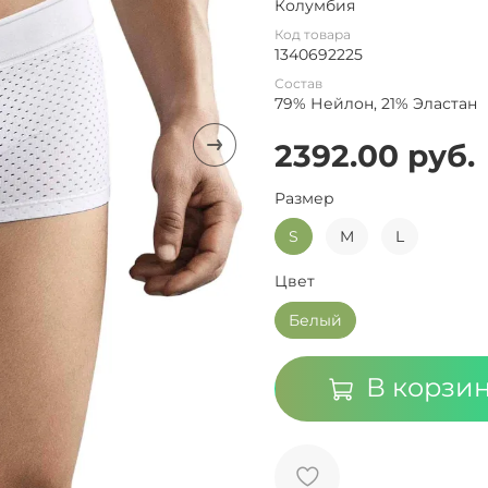
Колумбия
Код товара
1340692225
Состав
79% Нейлон, 21% Эластан
2392.00 руб.
Размер
S
M
L
Цвет
Белый
В корзи