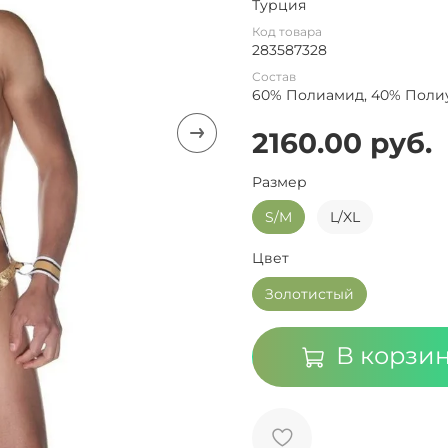
Турция
Код товара
283587328
Состав
60% Полиамид, 40% Поли
2160.00 руб.
Размер
S/M
L/XL
Цвет
Золотистый
В корзи