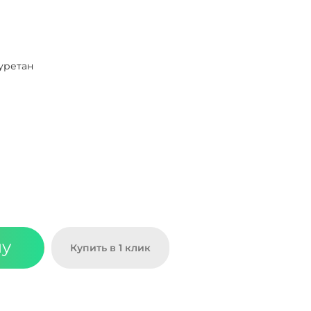
уретан
ну
Купить в 1 клик