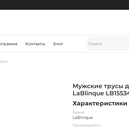
ограмма
Контакты
Блог
оки
Мужские трусы д
LaBlinque LB1553
Характеристики
Бренд
LaBlinque
Производитель