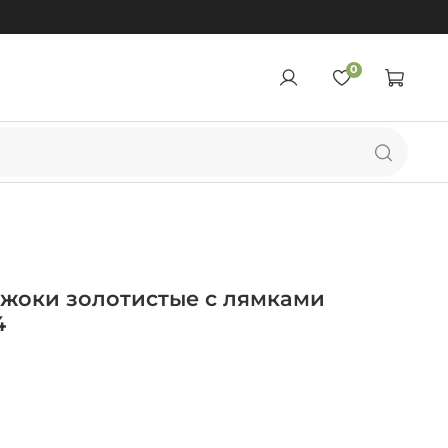
0
жоки золотистые с лямками
4