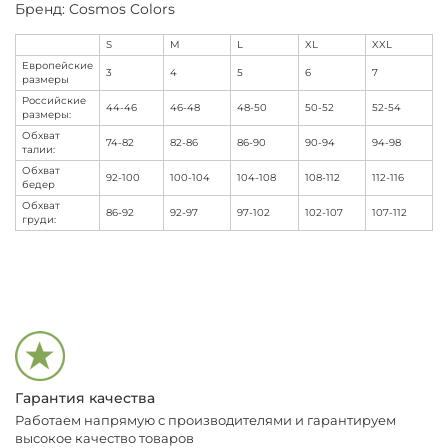
Бренд: Cosmos Colors
S
M
L
XL
XXL
Европейские
3
4
5
6
7
размеры
Российские
44-46
46-48
48-50
50-52
52-54
размеры:
Обхват
74-82
82-86
86-90
90-94
94-98
талии:
Обхват
92-100
100-104
104-108
108-112
112-116
бедер
Обхват
86-92
92-97
97-102
102-107
107-112
груди:
Гарантия качества
Работаем напрямую с производителями и гарантируем
высокое качество товаров