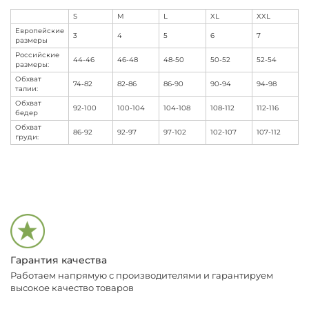
S
M
L
XL
XXL
Европейские
3
4
5
6
7
размеры
Российские
44-46
46-48
48-50
50-52
52-54
размеры:
Обхват
74-82
82-86
86-90
90-94
94-98
талии:
Обхват
92-100
100-104
104-108
108-112
112-116
бедер
Обхват
86-92
92-97
97-102
102-107
107-112
груди:
Гарантия качества
Работаем напрямую с производителями и гарантируем
высокое качество товаров