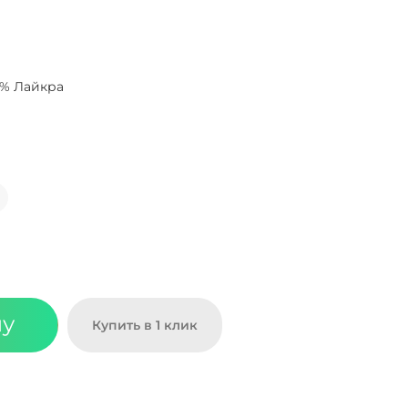
0% Лайкра
ну
Купить в 1 клик