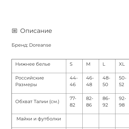
Описание
Бренд: Doreanse
Нижнее белье
S
M
L
XL
Российские
44-
46-
48-
50-
Размеры
46
48
50
52
77-
82-
86-
92-
Обхват Талии (см.)
82
86
92
98
Майки и футболки