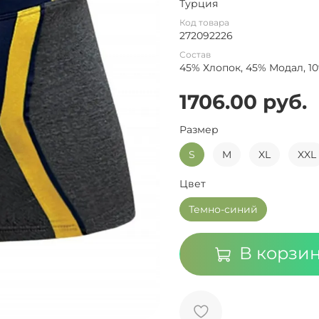
Турция
Код товара
272092226
Состав
45% Хлопок, 45% Модал, 1
1706.00 руб.
Размер
S
M
XL
XXL
Цвет
Темно-синий
В корзи