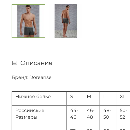
Описание
Бренд: Doreanse
Нижнее белье
S
M
L
XL
Российские
44-
46-
48-
50-
Размеры
46
48
50
52