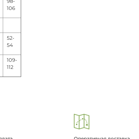
98-
106
52-
54
109-
112
плата
Оперативная доставка