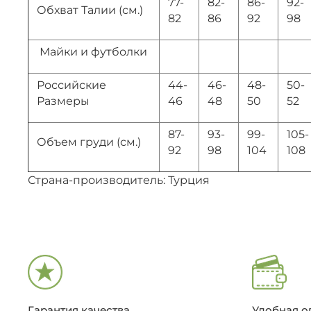
77-
82-
86-
92-
Обхват Талии (см.)
82
86
92
98
Майки и футболки
Российские
44-
46-
48-
50-
Размеры
46
48
50
52
87-
93-
99-
105-
Объем груди (см.)
92
98
104
108
Страна-производитель: Турция
Гарантия качества
Удобная о