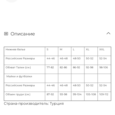
Описание
Нижнее белье
S
M
L
XL
XXL
Российские Размеры
44-46
46-48
48-50
50-52
52-54
Обхват Талии (см.)
77-82
82-86
86-92
92-98
98-106
Майки и футболки
Российские Размеры
44-46
46-48
48-50
50-52
52-54
Объем груди (см.)
87-92
93-98
99-104
105-108
109-112
Страна-производитель: Турция