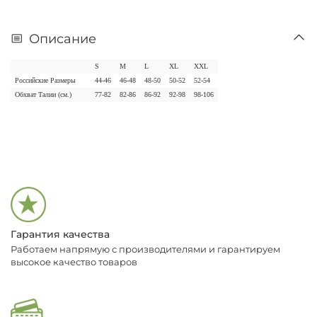
Описание
S
M
L
XL
XXL
Российские Размеры
44-46
46-48
48-50
50-52
52-54
Обхват Талии (см.)
77-82
82-86
86-92
92-98
98-106
Гарантия качества
Работаем напрямую с производителями и гарантируем
высокое качество товаров