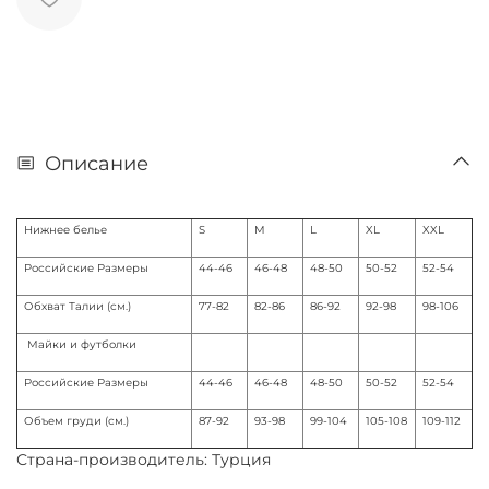
Описание
Нижнее белье
S
M
L
XL
XXL
Российские Размеры
44-46
46-48
48-50
50-52
52-54
Обхват Талии (см.)
77-82
82-86
86-92
92-98
98-106
Майки и футболки
Российские Размеры
44-46
46-48
48-50
50-52
52-54
Объем груди (см.)
87-92
93-98
99-104
105-108
109-112
Страна-производитель: Турция