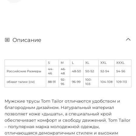
Описание
S
M
L
XL
XXL
XXXL
44-
46-
Российские Размеры
48-50
50-52
52-54
54-56
46
48
92-
100-
обхват талии (см)
88-91
96-99
104-108
109-113
95
103
Мужские трусы Tom Tailor отличаются удобством и
благородным дизайном. Натуральный материал
позволяет коже «дышать», а специальный крой
обеспечивает комфорт и свободу движений. Tom Tailor
– популярная марка молодежной одежды,
отличающаяся демократичным стилем и высоким