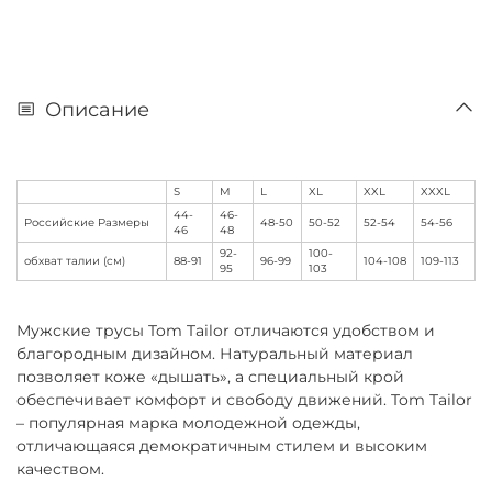
Описание
S
M
L
XL
XXL
XXXL
44-
46-
Российские Размеры
48-50
50-52
52-54
54-56
46
48
92-
100-
обхват талии (см)
88-91
96-99
104-108
109-113
95
103
Мужские трусы Tom Tailor отличаются удобством и
благородным дизайном. Натуральный материал
позволяет коже «дышать», а специальный крой
обеспечивает комфорт и свободу движений. Tom Tailor
– популярная марка молодежной одежды,
отличающаяся демократичным стилем и высоким
качеством.