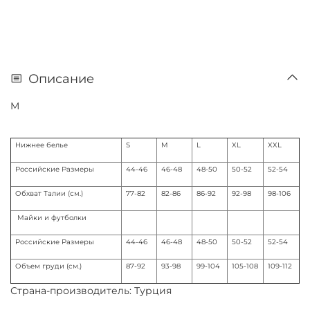
Описание
M
Нижнее белье
S
M
L
XL
XXL
Российские Размеры
44-46
46-48
48-50
50-52
52-54
Обхват Талии (см.)
77-82
82-86
86-92
92-98
98-106
Майки и футболки
Российские Размеры
44-46
46-48
48-50
50-52
52-54
Объем груди (см.)
87-92
93-98
99-104
105-108
109-112
Страна-производитель: Турция