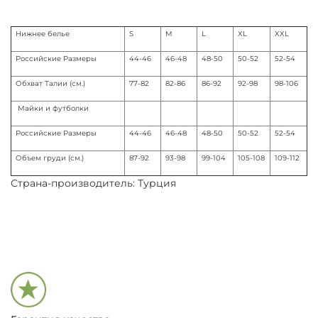
Нижнее белье
S
M
L
XL
XXL
Российские Размеры
44-46
46-48
48-50
50-52
52-54
Обхват Талии (см.)
77-82
82-86
86-92
92-98
98-106
Майки и футболки
Российские Размеры
44-46
46-48
48-50
50-52
52-54
Объем груди (см.)
87-92
93-98
99-104
105-108
109-112
Страна-производитель: Турция