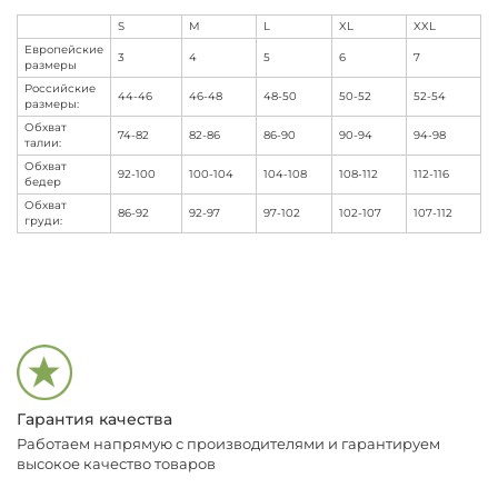
S
M
L
XL
XXL
Европейские
3
4
5
6
7
размеры
Российские
44-46
46-48
48-50
50-52
52-54
размеры:
Обхват
74-82
82-86
86-90
90-94
94-98
талии:
Обхват
92-100
100-104
104-108
108-112
112-116
бедер
Обхват
86-92
92-97
97-102
102-107
107-112
груди:
Гарантия качества
Работаем напрямую с производителями и гарантируем
высокое качество товаров