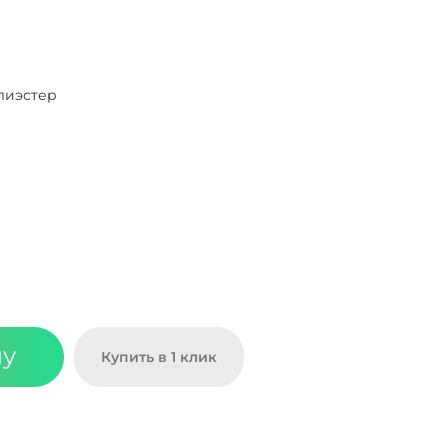
лиэстер
ну
Купить в 1 клик