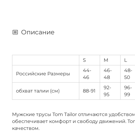
Описание
S
M
L
44-
46-
48-
Российские Размеры
46
48
50
92-
96-
обхват талии (см)
88-91
95
99
Мужские трусы Tom Tailor отличаются удобство
обеспечивает комфорт и свободу движений. To
качеством.