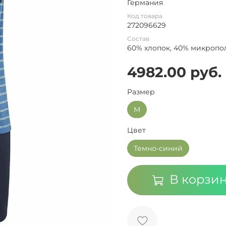
Германия
Код товара
272096629
Состав
60% хлопок, 40% микропо
4982.00 руб.
Размер
M
Цвет
Темно-синий
В корзи