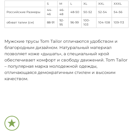
S
M
L
XL
XXL
XXXL
44-
46-
Российские Размеры
48-50
50-52
52-54
54-56
46
48
92-
100-
обхват талии (см)
88-91
96-99
104-108
109-113
95
103
Мужские трусы Tom Tailor отличаются удобством и
благородным дизайном. Натуральный материал
позволяет коже «дышать», а специальный крой
обеспечивает комфорт и свободу движений. Tom Tailor
– популярная марка молодежной одежды,
отличающаяся демократичным стилем и высоким
качеством.