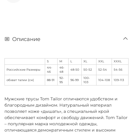
Описание
S
M
L
XL
XXL
XXXL
44-
46-
Российские Размеры
48-50
50-52
52-54
54-56
46
48
92-
100-
обхват талии (см)
88-91
96-99
104-108
109-113
95
103
Мужские трусы Tom Tailor отличаются удобством и
благородным дизайном. Натуральный материал
позволяет коже «дышать», а специальный крой
обеспечивает комфорт и свободу движений. Tom Tailor
– популярная марка молодежной одежды,
отличающаяся демократичным стилем и высоким