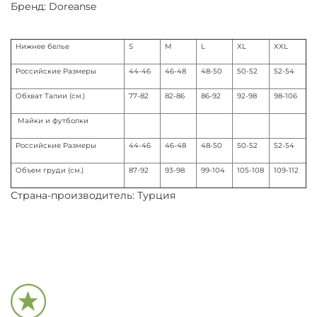
Бренд: Doreanse
Нижнее белье
S
M
L
XL
XXL
Российские Размеры
44-46
46-48
48-50
50-52
52-54
Обхват Талии (см.)
77-82
82-86
86-92
92-98
98-106
Майки и футболки
Российские Размеры
44-46
46-48
48-50
50-52
52-54
Объем груди (см.)
87-92
93-98
99-104
105-108
109-112
Страна-производитель: Турция