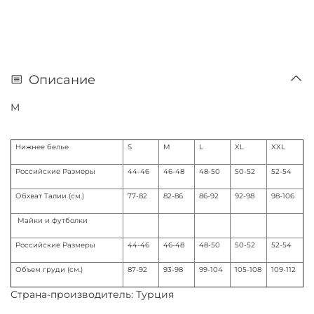
Описание
M
Нижнее белье
S
M
L
XL
XXL
Российские Размеры
44-46
46-48
48-50
50-52
52-54
Обхват Талии (см.)
77-82
82-86
86-92
92-98
98-106
Майки и футболки
Российские Размеры
44-46
46-48
48-50
50-52
52-54
Объем груди (см.)
87-92
93-98
99-104
105-108
109-112
Страна-производитель: Турция