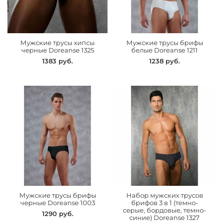
Мужские трусы хипсы
Мужские трусы брифы
черные Doreanse 1325
белые Doreanse 1211
1383 руб.
1238 руб.
Мужские трусы брифы
Набор мужских трусов
черные Doreanse 1003
брифов 3 в 1 (темно-
серые, бордовые, темно-
1290 руб.
синие) Doreanse 1327