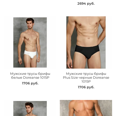
2694 руб.
Мужские трусы брифы
Мужские трусы брифы
белые Doreanse 1015P
Plus Size черные Doreanse
1015P
1706 руб.
1706 руб.