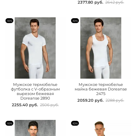
2377.80 руб.
2642 руб.
-10%
-10%
Мужское термобелье
Мужское термобелье
футболка с V-образным
майка бежевая Doreanse
вырезом бежевая
2475
Doreanse 2890
2059.20 руб.
2288 руб.
2255.40 руб.
2506 руб.
-10%
-10%