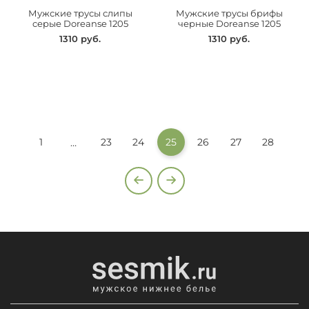
Мужские трусы слипы
Мужские трусы брифы
cерые Doreanse 1205
черные Doreanse 1205
1310 руб.
1310 руб.
1
23
24
25
26
27
28
…