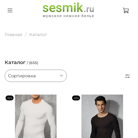
Главная
Каталог
Каталог
/ (655)
-10%
-10%