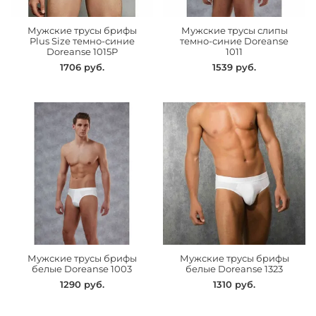
Мужские трусы брифы
Мужские трусы слипы
Plus Size темно-синие
темно-синие Doreanse
Doreanse 1015P
1011
1706 руб.
1539 руб.
Мужские трусы брифы
Мужские трусы брифы
белые Doreanse 1003
белые Doreanse 1323
1290 руб.
1310 руб.